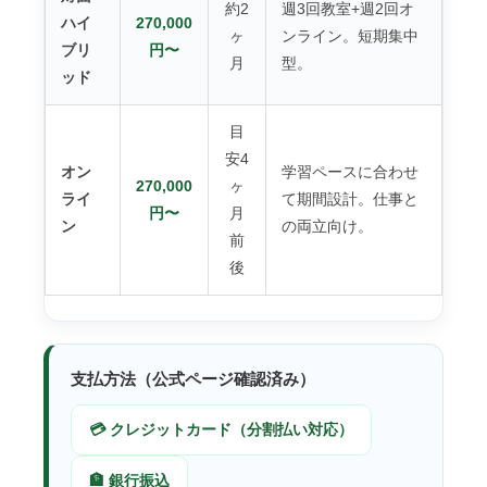
約2
週3回教室+週2回オ
ハイ
270,000
ヶ
ンライン。短期集中
ブリ
円〜
月
型。
ッド
目
安4
オン
学習ペースに合わせ
270,000
ヶ
ライ
て期間設計。仕事と
円〜
月
ン
の両立向け。
前
後
支払方法（公式ページ確認済み）
💳 クレジットカード（分割払い対応）
🏦 銀行振込